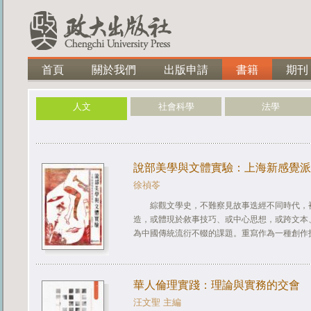
首頁
關於我們
出版申請
書籍
期刊
人文
社會科學
法學
說部美學與文體實驗：上海新感覺派
徐禎苓
綜觀文學史，不難察見故事迭經不同時代，
造，或體現於敘事技巧、或中心思想，或跨文本
為中國傳統流衍不輟的課題。重寫作為一種創作技巧
華人倫理實踐：理論與實務的交會
汪文聖 主編