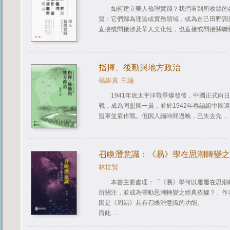
如何建立華人倫理實踐？我們看到所收錄的
質：它們歸為理論或實務領域，或為自己田野調
直接或間接涉及華人文化性，也直接或間接關聯到敘
指揮、後勤與地方政治
楊維真 主編
1941年底太平洋戰爭爆發後，中國正式向日
戰，成為同盟國一員，並於1942年春編組中國
盟軍並肩作戰。但因入緬時間過晚，已失去先 ...
召喚潛意識：《易》學在思潮轉變之
林世賢
本書主要處理：「《易》學何以屢屢在思潮
所關注，並成為帶動思潮轉變之經典依據？」作
因是《周易》具有召喚潛意識的功能。
而此 ...