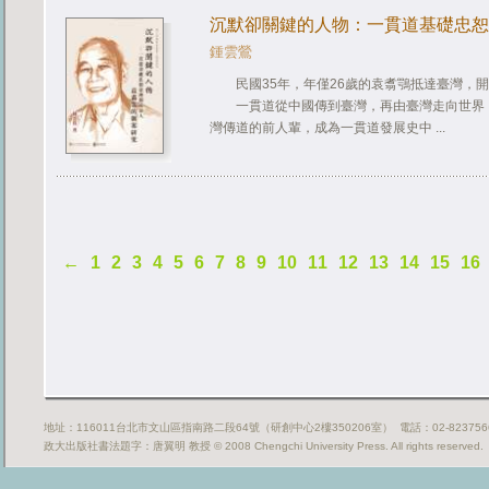
沉默卻關鍵的人物：一貫道基礎忠恕
鍾雲鶯
民國35年，年僅26歲的袁翥鶚抵達臺灣，開
一貫道從中國傳到臺灣，再由臺灣走向世界
灣傳道的前人輩，成為一貫道發展史中 ...
←
1
2
3
4
5
6
7
8
9
10
11
12
13
14
15
16
地址：116011台北市文山區指南路二段64號（研創中心2樓350206室） 電話：02-82375669
政大出版社書法題字：唐翼明 教授 © 2008 Chengchi University Press. All rights reserved.