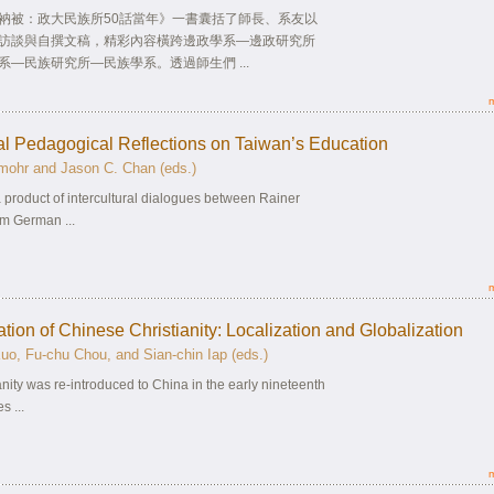
衲被：政大民族所50話當年》一書囊括了師長、系友以
訪談與自撰文稿，精彩內容橫跨邊政學系—邊政研究所
系—民族研究所—民族學系。透過師生們 ...
ral Pedagogical Reflections on Taiwan’s Education
mohr and Jason C. Chan (eds.)
a product of intercultural dialogues between Rainer
m German ...
ation of Chinese Christianity: Localization and Globalization
uo, Fu-chu Chou, and Sian-chin Iap (eds.)
anity was re-introduced to China in the early nineteenth
s ...