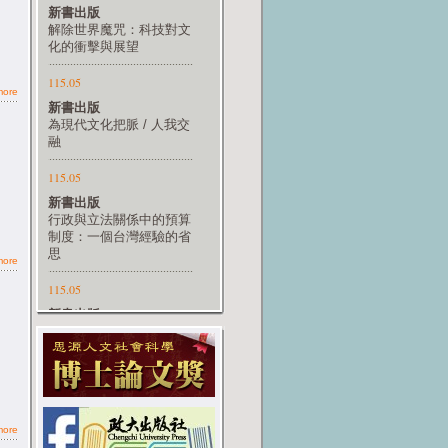
more
more
more