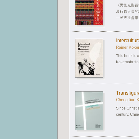
《民族光影百
及行政人員的
—民族社會學
Intercultu
Rainer Koke
This book is 
Kokemohr fro
Transfigur
Cheng-tian K
Since Christi
century, Chine