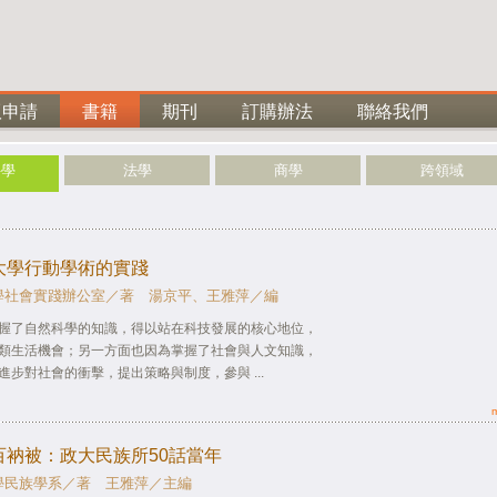
版申請
書籍
期刊
訂購辦法
聯絡我們
科學
法學
商學
跨領域
大學行動學術的實踐
學社會實踐辦公室／著 湯京平、王雅萍／編
握了自然科學的知識，得以站在科技發展的核心地位，
類生活機會；另一方面也因為掌握了社會與人文知識，
進步對社會的衝擊，提出策略與制度，參與 ...
百衲被：政大民族所50話當年
學民族學系／著 王雅萍／主編