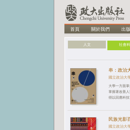
首頁
關於我們
出
人文
社會
串：政治
國立政治大
大學一方面掌
掌握著改善人
得以回應科技
民族光影
國立政治大