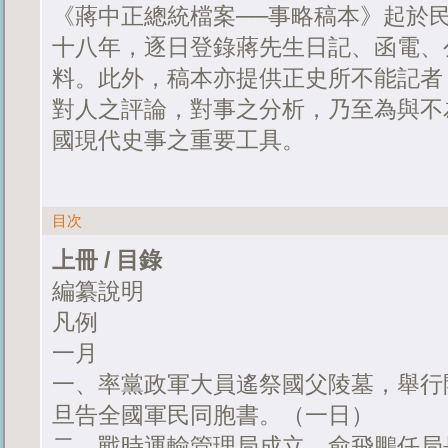
《蔣中正總統檔案──事略稿本》起於
十八年，逐日登錄蔣先生日記、函電、
料。此外，稿本亦提供正史所不能記者
對人之評論，對事之分析，乃至為與不
國現代史事之重要工具。
目次
上冊 / 目錄
編纂說明
凡例
一月
一、率黨政軍大員遙祭國父陵墓，舉行
旦告全國軍民同胞書。（一日）
二、戰時運輸管理局成立，俞飛鵬任局