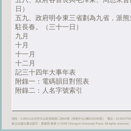
日）
五九、政府明令東三省劃為九省，派熊
駐長春。（三十一日）
九月
十月
十一月
十二月
記三十四年大事年表
附錄一：電碼韻目對照表
附錄二：人名字號索引
地址：116011台北市文山區指南路二段64號（研創中心2樓350206室） 電話：02-82375669
政大出版社書法題字：唐翼明 教授 © 2008 Chengchi University Press. All rights reserved.