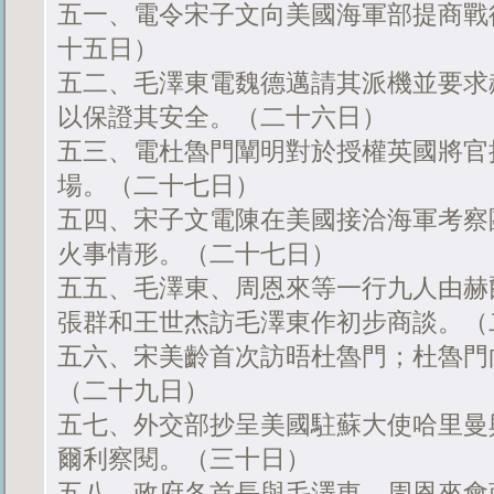
五一、電令宋子文向美國海軍部提商戰
十五日）
五二、毛澤東電魏德邁請其派機並要求
以保證其安全。（二十六日）
五三、電杜魯門闡明對於授權英國將官
場。（二十七日）
五四、宋子文電陳在美國接洽海軍考察
火事情形。（二十七日）
五五、毛澤東、周恩來等一行九人由赫
張群和王世杰訪毛澤東作初步商談。（
五六、宋美齡首次訪晤杜魯門；杜魯門
（二十九日）
五七、外交部抄呈美國駐蘇大使哈里曼
爾利察閱。（三十日）
五八、政府各首長與毛澤東、周恩來會