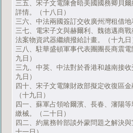
三五、宋子文電陳會晤美國國務卿貝爾
詳情。（十八日）
三六、中法兩國簽訂交收廣州灣租借地
三七、電宋子文與赫爾利、魏德邁商戰
法案物資武器繼續撥給計畫。（十九日
三八、駐華盛頓軍事代表團團長商震電
九日）
三九、中英、中法對於香港和越南接收
九日）
四十、宋子文電陳財政部擬定收復區金
（十九日）
四一、蘇軍占領哈爾濱、長春、瀋陽等
繳械。（二十日）
四二、約黨務幹部談外蒙問題之解決與
十一日）