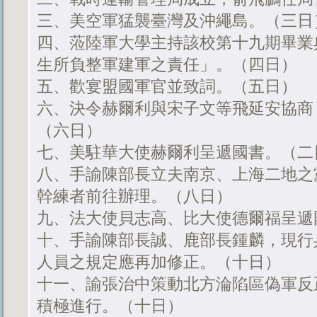
三、美空軍猛襲臺灣及沖繩島。（三日
四、蒞陸軍大學主持該校第十九期畢業
生所負整軍建軍之責任」。（四日）
五、歡宴盟國軍官並致詞。（五日）
六、決令赫爾利與宋子文等飛延安協商
（六日）
七、美駐華大使赫爾利呈遞國書。（二
八、手諭陳部長立夫南京、上海二地之
幹練者前往辦理。（八日）
九、法大使貝志高、比大使德爾福呈遞
十、手諭陳部長誠、鹿部長鍾麟，現行
人員之規定應再加修正。（十日）
十一、諭張治中策動北方淪陷區偽軍反
積極進行。（十日）