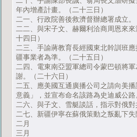
二十、手諭陳部長誠、翁局長文灝研擬
年內增產計畫。（二十三日）
二一、行政院善後救濟督辦總署成立。
二二、與宋子文、赫爾利洽商周恩來來
十四日）
二三、手諭蔣教育長經國東北幹訓班應
疆事業者為準。（二十五日）
二四、電東南亞盟軍總司令蒙巴頓將軍
謝。（二十六日）
二五、應美國互通廣播公司之請向美播
意義」，並宣布命名該路為史迪威公路
二六、與子文、雪艇談話，指示對俄對
二七、新疆伊寧在蘇俄策動之叛亂下失
二月
三月