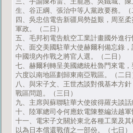
三、手諭陳布雷、王寵惠、吳鐵城、陳
生、谷正綱、張治中等人黨政要務。（
四、吳忠信電告新疆局勢益艱，周至柔
軍政。（二日）
五、毛邦初電告航空工業計畫國外進行
六、面交美國駐華大使赫爾利備忘錄，
中國境內作戰之將官人選。（二日）
七、赫爾利轉呈美國總統杜魯門來電，
六度以南地區劃歸東南亞戰區。（二日
八、與宋子文、王世杰談對俄基本方針
戰區問題。（三日）
九、主席與蘇聯駐華大使彼得羅夫談話
十、陸軍總司令何應欽電陳整編法越軍
十一、電宋子文關於東北各種工業及其
以為日本償還戰債之一部份。（七日）