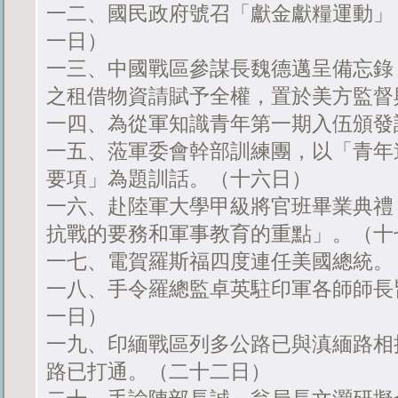
一二、國民政府號召「獻金獻糧運動」
一日）
一三、中國戰區參謀長魏德邁呈備忘錄
之租借物資請賦予全權，置於美方監督
一四、為從軍知識青年第一期入伍頒發
一五、蒞軍委會幹部訓練團，以「青年
要項」為題訓話。（十六日）
一六、赴陸軍大學甲級將官班畢業典禮
抗戰的要務和軍事教育的重點」。（十
一七、電賀羅斯福四度連任美國總統。
一八、手令羅總監卓英駐印軍各師師長
一日）
一九、印緬戰區列多公路已與滇緬路相
路已打通。（二十二日）