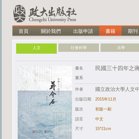
首頁
關於我們
出版申請
書籍
期刊
人文
社會科學
法學
民國三十四年之
書名
書系
國立政治大學人文
作者
出版日期
2015年11月
版次
初版一刷
語言
中文
尺寸
15*21cm