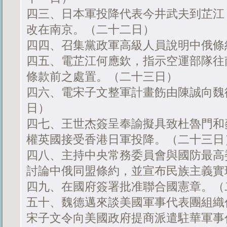
四三、日本軍投降代表今井武夫到芷江
改在南京。（二十二日）
四四、召集黨政軍高級人員說明中俄條
四五、電芷江何應欽，指示空運部隊往
條款前之處置。（二十三日）
四六、電宋子文整軍計畫飭由陳誠向魏
日）
四七、王世杰簽呈奉諭擬具致杜魯門和
權英國接受香港日軍投降。（二十三日
四八、主持中央常務委員會與國防最高
討論中俄同盟條約，並宣布民族主義實
四九、在國府簽署批准聯合國憲章。（
五十、魏德邁來談美國軍事代表團組織
宋子文令向美國政府提商派遣駐華軍事