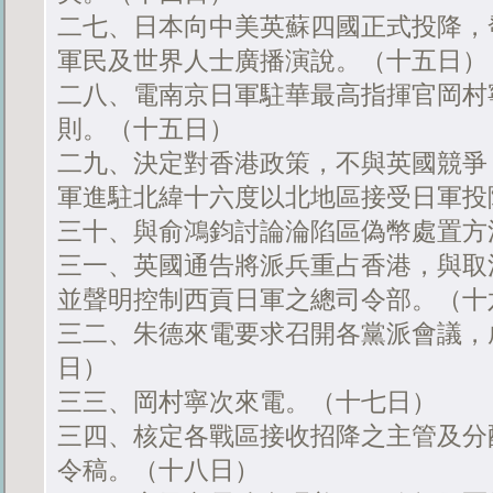
二七、日本向中美英蘇四國正式投降，
軍民及世界人士廣播演說。（十五日）
二八、電南京日軍駐華最高指揮官岡村
則。（十五日）
二九、決定對香港政策，不與英國競爭
軍進駐北緯十六度以北地區接受日軍投
三十、與俞鴻鈞討論淪陷區偽幣處置方
三一、英國通告將派兵重占香港，與取
並聲明控制西貢日軍之總司令部。（十
三二、朱德來電要求召開各黨派會議，
日）
三三、岡村寧次來電。（十七日）
三四、核定各戰區接收招降之主管及分
令稿。（十八日）