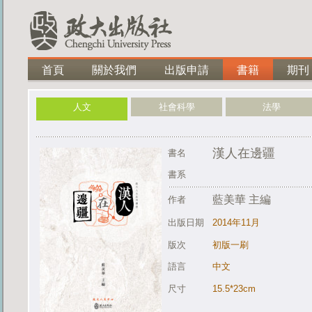
首頁
關於我們
出版申請
書籍
期刊
人文
社會科學
法學
漢人在邊疆
書名
書系
藍美華 主編
作者
出版日期
2014年11月
版次
初版一刷
語言
中文
尺寸
15.5*23cm