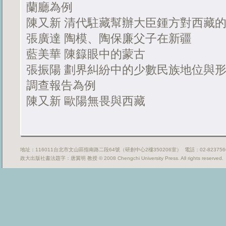
蘭廳為例
陳又新 清代駐藏幫辦大臣鍾方對西
張廣達 陶模、陶保廉父子在新疆
藍美華 陳籙眼中的蒙古
張振陽 劃界糾紛中的少數民族地位與形
調查報告為例
陳又新 歐陽無畏與西藏
地址：116011台北市文山區指南路二段64號（研創中心2樓350206室） 電話：02-82375669
政大出版社書法題字：唐翼明 教授 © 2008 Chengchi University Press. All rights reserved.