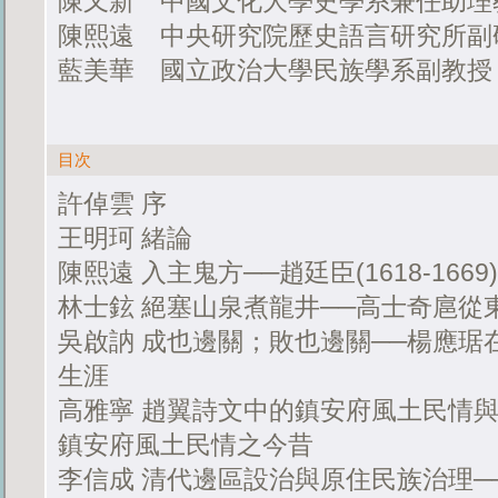
陳又新 中國文化大學史學系兼任助理
陳熙遠 中央研究院歷史語言研究所副
藍美華 國立政治大學民族學系副教授
目次
許倬雲 序
王明珂 緒論
陳熙遠 入主鬼方──趙廷臣(1618-16
林士鉉 絕塞山泉煮龍井──高士奇扈從
吳啟訥 成也邊關；敗也邊關──楊應琚
生涯
高雅寧 趙翼詩文中的鎮安府風土民情
鎮安府風土民情之今昔
李信成 清代邊區設治與原住民族治理─